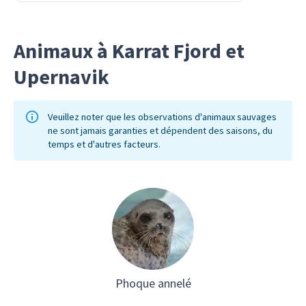
baleiniers et des explorateurs ont
également visité la région, et la famille
Animaux à Karrat Fjord et
de l’amiral Robert Peary a érigé un
Upernavik
monument en l’honneur de ses
explorations sur le cap.
Veuillez noter que les observations d'animaux sauvages
ne sont jamais garanties et dépendent des saisons, du
temps et d'autres facteurs.
Phoque annelé