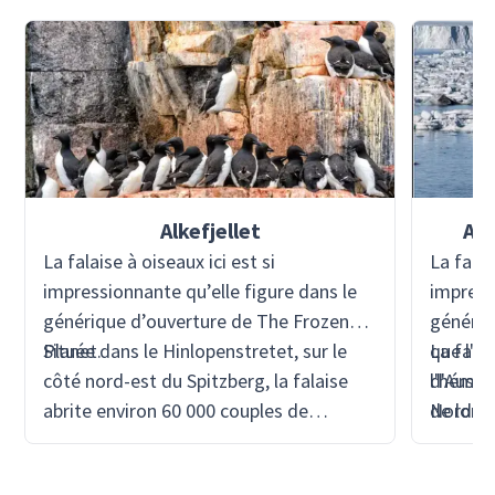
Alkefjellet
Aus
La falaise à oiseaux ici est si
La falai
impressionnante qu’elle figure dans le
impress
générique d’ouverture de The Frozen
générique
Planet.
Située dans le Hinlopenstretet, sur le
que l'é
La falai
côté nord-est du Spitzberg, la falaise
d'Austf
l'hémis
abrite environ 60 000 couples de
Nordaus
de long
guillemots de Brünnich, de nombreux
c'est la
affleur
mouettes tridactyles, ainsi que des
glaciai
environ