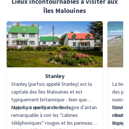
Lieux incontournables à visiter aux
Îles Malouines
Stanley
Stanley (parfois appelé Stanley) est la
La bien
capitale des îles Malouines et est
des poin
typiquement britannique - bien que
ouest d
rappelant une Grande-Bretagne d'antan.
Mais il y a quelque chose de
Connue à
West Po
remarquable à voir les "cabines
albatro
moutons
téléphoniques" rouges et les panneaux
espagnol
Napier, 