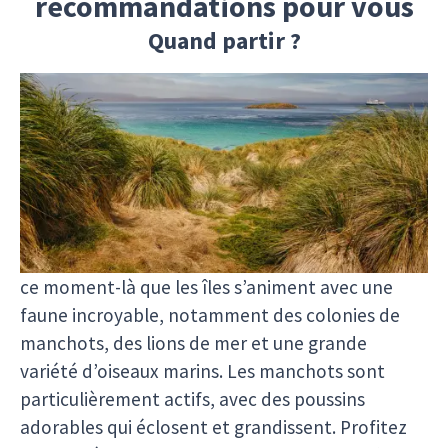
recommandations pour vous
Quand partir ?
Les îles Malouines offrent une expérience unique
tout au long de l'année, mais la meilleure période
pour visiter dépend de ce que vous souhaitez voir
et faire.
Si vous êtes passionné par la faune,
l’été
(novembre à mars)
est la période idéale. C’est à
ce moment-là que les îles s’animent avec une
faune incroyable, notamment des colonies de
manchots, des lions de mer et une grande
variété d’oiseaux marins. Les manchots sont
particulièrement actifs, avec des poussins
adorables qui éclosent et grandissent. Profitez