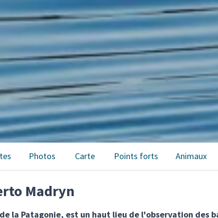
tes
Photos
Carte
Points forts
Animaux
uerto Madryn
de la Patagonie, est un haut lieu de l'observation des b