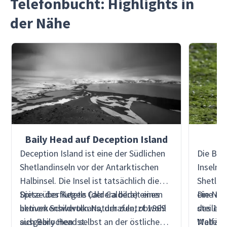
Telefonbucht: Highlights in
der Nähe
Baily Head auf Deception Island
Deception Island ist eine der Südlichen
Die Barr
Shetlandinseln vor der Antarktischen
Inseln,
Halbinsel. Die Insel ist tatsächlich die
Shetlan
Spitze des Kegels (der Caldera) eines
Diese überflutete Caldera bildet einen
eine eis
Die Nor
aktiven Schildvulkans, der zuletzt 1969
bemerkenswerten Naturhafen, obwohl
des 19.
steilen 
ausgebrochen ist.
sich Baily Head selbst an der östlichen
Walfäng
Meter ü