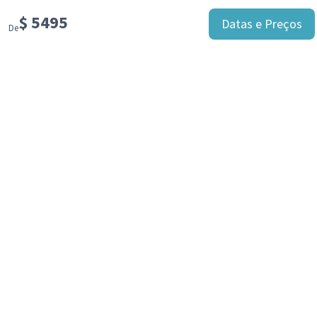
$
5495
Datas e Preços
De