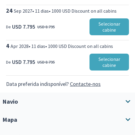
24
Sep
2027
•
11
dias
•
1000 USD Discount on all cabins
Selecionar
USD 7.795
De
USD 8.795
cabine
4
Apr
2028
•
11
dias
•
1000 USD Discount on all cabins
Selecionar
USD 7.795
De
USD 8.795
cabine
Data preferida indisponível?
Contacte-nos
Navio
Mapa
Visão geral do navio
Comodidades