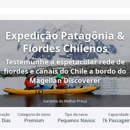
Expedição Patagônia &
Fiordes Chilenos
Testemunhe a espetacular rede de
fiordes e canais do Chile a bordo do
Magellan Discoverer
Garantia do Melhor Preço
ração
Categoria do navio
Tipo de navio
Capacidade
 Dias
Premium
Pequenos Navios
76 Passagei