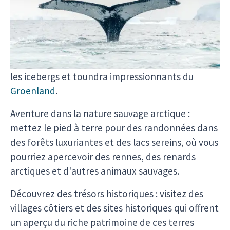
beauté à couper le souffle et son charme unique.
Voici un aperçu de ce qui vous attend :
Explorez des paysages époustouflants : naviguez
à travers les terrains volcaniques de
l'Islande
et
les icebergs et toundra impressionnants du
Groenland
.
Aventure dans la nature sauvage arctique :
mettez le pied à terre pour des randonnées dans
des forêts luxuriantes et des lacs sereins, où vous
pourriez apercevoir des rennes, des renards
arctiques et d'autres animaux sauvages.
Découvrez des trésors historiques : visitez des
villages côtiers et des sites historiques qui offrent
un aperçu du riche patrimoine de ces terres