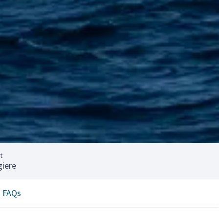
t
giere
FAQs