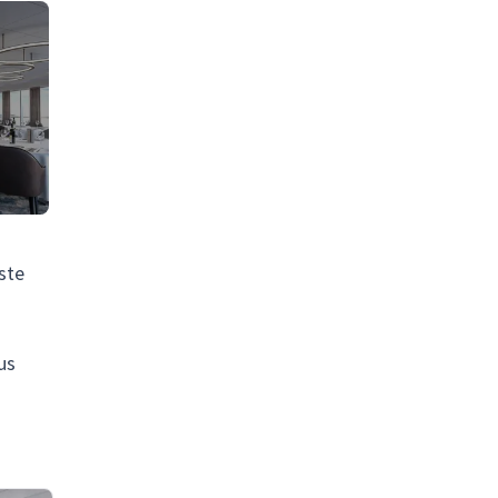
ste
us