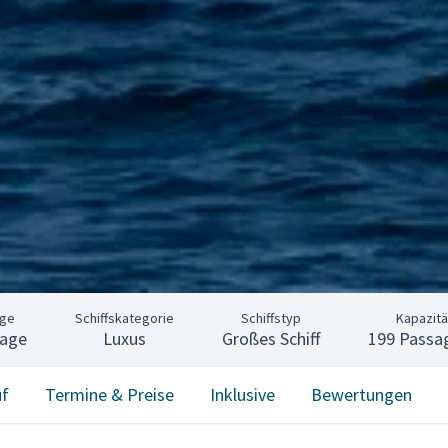
nge
Schiffskategorie
Schiffstyp
Kapazitä
Tage
Luxus
Großes Schiff
199 Passa
uf
Termine & Preise
Inklusive
Bewertungen