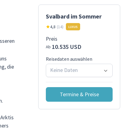
Svalbard im Sommer
4,8
(
14
)
LUXUS
Preis
esseren
10.535 USD
Ab
uns
Reisedaten auswählen
ng, die
Keine Daten
Termine & Preise
n.
Arktis
mers