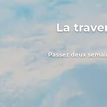
La trave
Passez deux semain