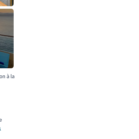
on à la
e
s