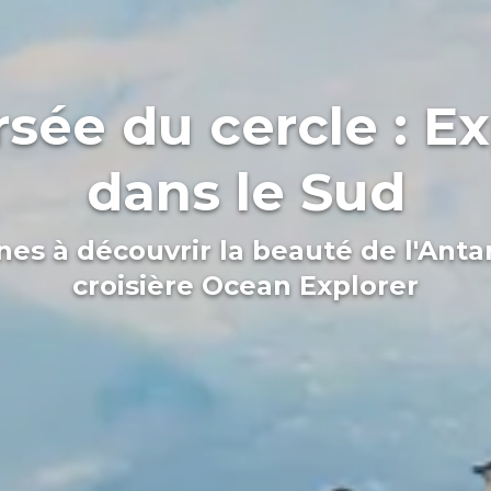
rsée du cercle : E
dans le Sud
es à découvrir la beauté de l'Antar
croisière Ocean Explorer