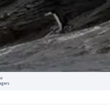
té
agers