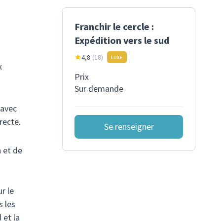
Franchir le cercle :
Expédition vers le sud
4,8
(
18
)
LUXE
x
Prix
Sur demande
 avec
recte.
Se renseigner
 et de
r le
s les
 et la