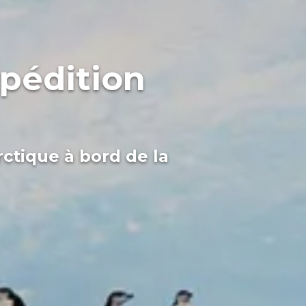
xpédition
ctique à bord de la