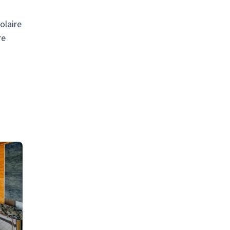
olaire
re