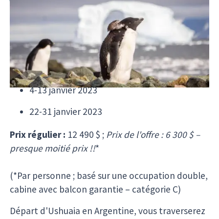
Îles Shetland du Sud et Péninsule Antarctique
(10 jours)
Dates de départ de l'offre :
7-16 décembre 2022
4-13 janvier 2023
22-31 janvier 2023
Prix régulier :
12 490 $ ;
Prix de l'offre : 6 300 $
–
presque moitié prix !!
*
(*Par personne ; basé sur une occupation double,
cabine avec balcon garantie – catégorie C)
Départ d'Ushuaia en Argentine, vous traverserez