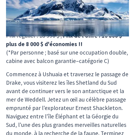
Date de départ de l'offre :
16 décembre-4 janvier 2023
Prix régulier : 18 990 $ ;
Prix de l'offre : 10 800 $*–
plus de 8 000 $ d'économies !!
(*Par personne ; basé sur une occupation double,
cabine avec balcon garantie–catégorie C)
Commencez à Ushuaia et traversez le passage de
Drake, vous visiterez les îles Shetland du Sud
avant de continuer vers le son antarctique et la
mer de Weddell. Jetez un œil au célèbre passage
emprunté par l'explorateur Ernest Shackleton.
Naviguez entre l'île Éléphant et la Géorgie du
Sud, l'une des plus grandes merveilles naturelles
du monde, à la recherche de la faune. Terminez