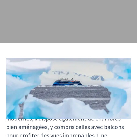
Le
Ocean Victory
est un navire de première classe
plus récent, lancé lors de son premier voyage il y
a seulement un an. Bien qu'il soit conçu pour
l'exploration, les conforts qu'il offre à bord en
font un refuge raffiné entre les aventures. Avec
plusieurs restaurants et des équipements
modernes, il dispose également de chambres
bien aménagées, y compris celles avec balcons
pour profiter des vues imprenables. Une