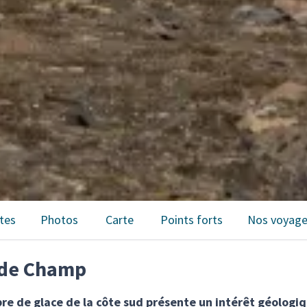
tes
Photos
Carte
Points forts
Nos voyag
e de Champ
ibre de glace de la côte sud présente un intérêt géologi