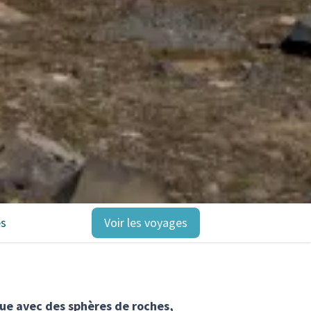
es
Voir les voyages
que avec des sphères de roches,