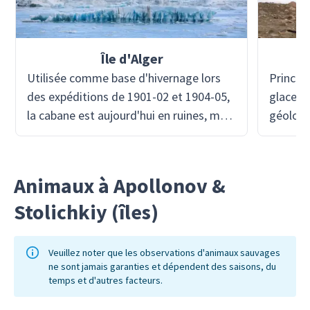
Île d'Alger
Utilisée comme base d'hivernage lors
Principa
des expéditions de 1901-02 et 1904-05,
glace d
la cabane est aujourd'hui en ruines, mais
géologi
c'est l'une des mieux conservées de la
naturel
région.
ressemb
Animaux à Apollonov &
Stolichkiy (îles)
Veuillez noter que les observations d'animaux sauvages
ne sont jamais garanties et dépendent des saisons, du
temps et d'autres facteurs.