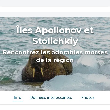
Îles Apollonov et
Stolichkiy
Rencontrez les adorables morses
de la région
Info
Données intéressantes
Photos
Car