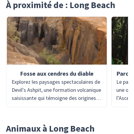
À proximité de : Long Beach
Fosse aux cendres du diable
Explorez les paysages spectaculaires de
Le parc
Devil's Ashpit, une formation volcanique
une oasi
saisissante qui témoigne des origines
l’Ascens
volcaniques de l'île. Cette zone est
de l’îl
parsemée de cratères et de champs de
des effo
cendres, offrant un environnement
transfo
Animaux à Long Beach
surréaliste, semblable à la surface de la
aride e