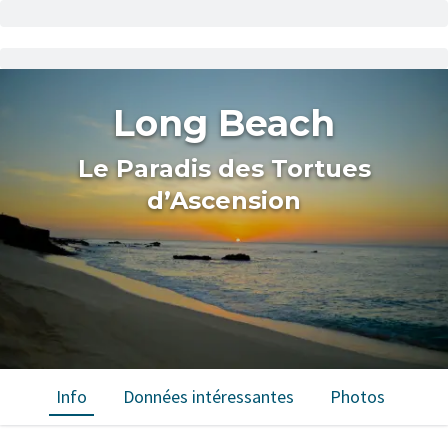
Long Beach
Le Paradis des Tortues
d’Ascension
Info
Données intéressantes
Photos
Car