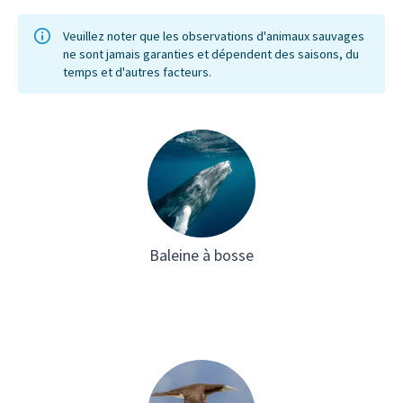
lune, parfait pour l'exploration. Les
visiteur
visites guidées révèlent des
qui ser
Veuillez noter que les observations d'animaux sauvages
ne sont jamais garanties et dépendent des saisons, du
informations fascinantes sur l'histoire
denses,
temps et d'autres facteurs.
géologique de l'île d'Ascension, faisant
végétal
de ce lieu une destination passionnante
vues à c
pour les amateurs de géologie et les
sommet. 
voyageurs aventureux.
amoureu
désireux
l’Ascens
Baleine à bosse