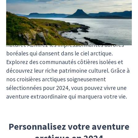
l’Arctique en 2024. Embarquez à bord de navires
d’expédition conçus pour offrir confort, sécurité
et expériences immersives. Rencontrez
d’imposants ours polaires, des phoques joueurs
et de magnifiques baleines dans leur habitat
naturel. Admirez les impressionnantes aurores
boréales qui dansent dans le ciel arctique.
Explorez des communautés côtières isolées et
découvrez leur riche patrimoine culturel. Grâce à
nos croisières arctiques soigneusement
sélectionnées pour 2024, vous pouvez vivre une
aventure extraordinaire qui marquera votre vie.
Personnalisez votre aventure