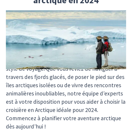
arctique en 2024
Sur Polartours.com, nous proposons une large
gamme de croisières en Arctique en 2024, vous
permettant de trouver l’expédition idéale
correspondant à vos préférences. Découvrez une
variété d’itinéraires, de tailles de navires et de
services à bord adaptés à vos intérêts et à votre
style de voyage. Que vous rêviez de naviguer à
travers des fjords glacés, de poser le pied sur des
îles arctiques isolées ou de vivre des rencontres
animalières inoubliables, notre équipe d’experts
est à votre disposition pour vous aider à choisir la
croisière en Arctique idéale pour 2024.
Commencez à planifier votre aventure arctique
dès aujourd’hui !