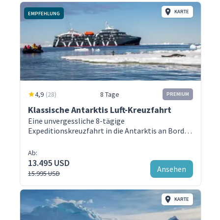
KARTE
EMPFEHLUNG
4,9
(
28
)
8 Tage
PREMIUM
Klassische Antarktis Luft-Kreuzfahrt
Eine unvergessliche 8-tägige
Expeditionskreuzfahrt in die Antarktis an Bord
der Magellan Explorer Antarctica Cruises
Ab:
13.495 USD
Ansehen
15.995 USD
KARTE