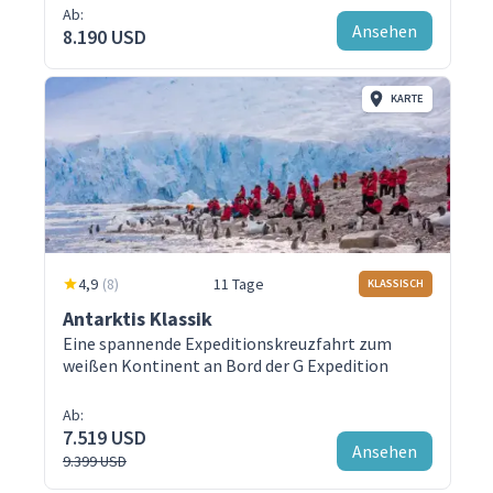
Ab:
Ansehen
8.190 USD
KARTE
4,9
(
8
)
11 Tage
KLASSISCH
Antarktis Klassik
Eine spannende Expeditionskreuzfahrt zum
weißen Kontinent an Bord der G Expedition
Ab:
7.519 USD
Ansehen
9.399 USD