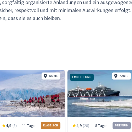
 sorgfältig organisierte Anlandungen und ein ausgewogenes
 sicher, respektvoll und mit minimalen Auswirkungen erfolgt
in, dass sie es auch bleiben.
KARTE
KARTE
EMPFEHLUNG
4,9
(
8
)
11 Tage
4,9
(
28
)
8 Tage
KLASSISCH
PREMIUM