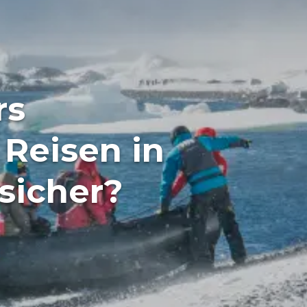
rs
Reisen in
 sicher?