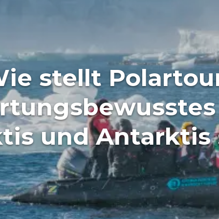
ie stellt Polartou
rtungsbewusstes 
tis und Antarktis