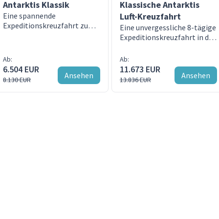
Antarktis Klassik
Klassische Antarktis
Eine spannende
Luft-Kreuzfahrt
Expeditionskreuzfahrt zum
Eine unvergessliche 8-tägige
weißen Kontinent an Bord
Expeditionskreuzfahrt in die
der G Expedition
Antarktis an Bord der
Magellan Explorer
Ab:
Ab:
Antarctica Cruises
6.504 EUR
11.673 EUR
Ansehen
Ansehen
8.130 EUR
13.836 EUR