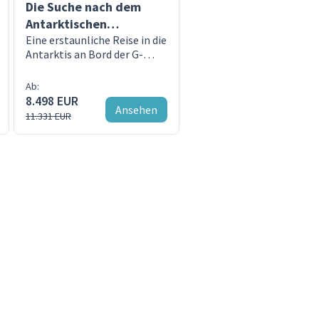
Die Suche nach dem
Antarktischen
Polarkreis
Eine erstaunliche Reise in die
Antarktis an Bord der G-
Expedition
Ab:
8.498 EUR
Ansehen
11.331 EUR