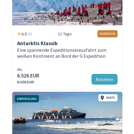
4,9
(
8
)
11 Tage
KLASSISCH
Antarktis Klassik
Eine spannende Expeditionskreuzfahrt zum
weißen Kontinent an Bord der G Expedition
Ab:
6.526 EUR
Ansehen
8.158 EUR
KARTE
EMPFEHLUNG