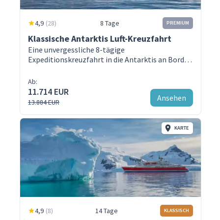
4,9
(
28
)
8 Tage
PREMIUM
Klassische Antarktis Luft-Kreuzfahrt
Eine unvergessliche 8-tägige
Expeditionskreuzfahrt in die Antarktis an Bord
der Magellan Explorer Antarctica Cruises
Ab:
11.714 EUR
Ansehen
13.884 EUR
KARTE
4,9
(
8
)
14 Tage
KLASSISCH