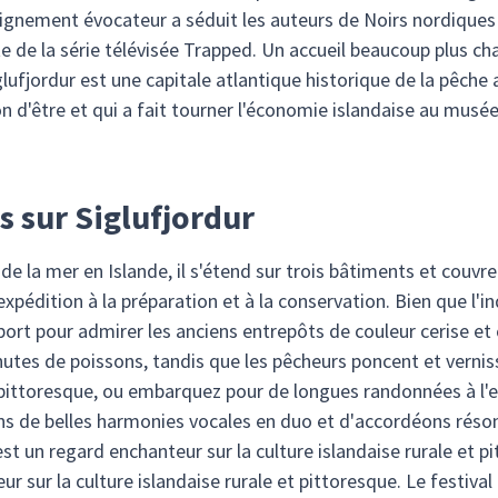
loignement évocateur a séduit les auteurs de Noirs nordiques 
de la série télévisée Trapped. Un accueil beaucoup plus cha
glufjordur est une capitale atlantique historique de la pêche
ison d'être et qui a fait tourner l'économie islandaise au musé
 sur Siglufjordur
e la mer en Islande, il s'étend sur trois bâtiments et couvre 
'expédition à la préparation et à la conservation. Bien que l'in
t pour admirer les anciens entrepôts de couleur cerise et ci
hutes de poissons, tandis que les pêcheurs poncent et verni
d pittoresque, ou embarquez pour de longues randonnées à l'e
ns de belles harmonies vocales en duo et d'accordéons réson
st un regard enchanteur sur la culture islandaise rurale et 
r sur la culture islandaise rurale et pittoresque. Le festival