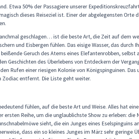
fand. Etwa 50% der Passagiere unserer Expeditionskreuzfahr
 magisch dieses Reiseziel ist. Einer der abgelegensten Orte
en.
manchmal geschlagen… ist die beste Art, die Zeit auf dem w
tschern und Eisbergen fühlen. Das eisige Wasser, das durch Ih
beißende Geruch des Atems eines Elefantenrobben, selbst a
nden Geschichten des Überlebens von Entdeckern der Verga
n Rufen einer riesigen Kolonie von Königspinguinen. Das 
Zodiac entfernt. Die Liste geht weiter.
unbedeutend fühlen, auf die beste Art und Weise. Alles hat ei
 der ersten Reihe, um die unglaublichste Show zu erleben: die 
nschnabelmöwe sieht, die ein Junges eines Eselspinguins ang
icherweise, dass ein so kleines Junges im März sehr gering