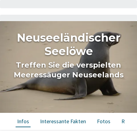
Neuseeländischer
Seelöwe
Treffen Sie die verspielten
Meeressäuger Neuseelands
Infos
Interessante Fakten
Fotos
Reisen